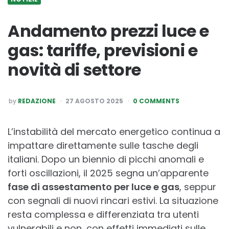
Andamento prezzi luce e
gas: tariffe, previsioni e
novità di settore
POSTED
by
REDAZIONE
27 AGOSTO 2025
0 COMMENTS
BY
L’instabilità del mercato energetico continua a
impattare direttamente sulle tasche degli
italiani. Dopo un biennio di picchi anomali e
forti oscillazioni, il 2025 segna un’apparente
fase di assestamento per luce e gas
, seppur
con segnali di nuovi rincari estivi. La situazione
resta complessa e differenziata tra utenti
vulnerabili e non, con effetti immediati sulle