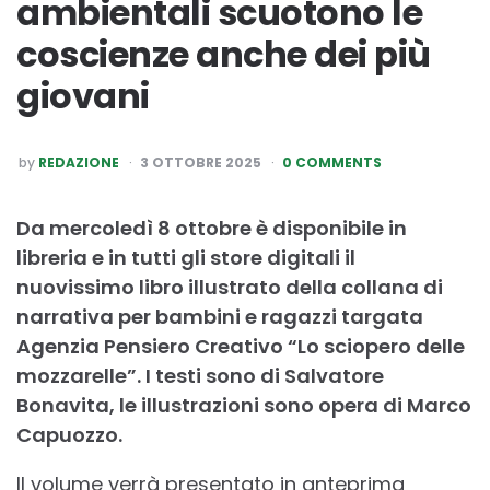
ambientali scuotono le
coscienze anche dei più
giovani
POSTED
by
REDAZIONE
3 OTTOBRE 2025
0 COMMENTS
BY
Da mercoledì 8 ottobre è disponibile in
libreria e in tutti gli store digitali il
nuovissimo libro illustrato della collana di
narrativa per bambini e ragazzi targata
Agenzia Pensiero Creativo “Lo sciopero delle
mozzarelle”. I testi sono di Salvatore
Bonavita, le illustrazioni sono opera di Marco
Capuozzo.
Il volume verrà presentato in anteprima