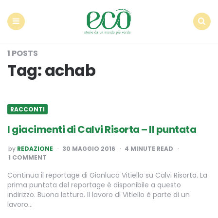
Econote
Menu
Search
1 POSTS
Tag:
achab
RACCONTI
I giacimenti di Calvi Risorta – II puntata
POSTED
by
REDAZIONE
30 MAGGIO 2016
4
MINUTE READ
BY
1 COMMENT
Continua il reportage di Gianluca Vitiello su Calvi Risorta. La
prima puntata del reportage è disponibile a questo
indirizzo. Buona lettura. Il lavoro di Vitiello è parte di un
lavoro…