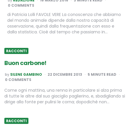
by
REDAZIONE
16 MARZO 2016
3
MINUTE READ
BY
0 COMMENTS
di Patricia Lolli FAVOLE VERE La conoscenza che abbiamo
del mondo animale dipende dalla nostra capacità di
osservazione, quindi dalla frequentazione con esso e
dalla statistica. Cioè dal tempo che passiamo in…
RACCONTI
Buon carbone!
POSTED
by
SILENE GAMBINO
22 DICEMBRE 2013
5
MINUTE READ
BY
0 COMMENTS
Come ogni mattina, una renna in particolare si alza prima
di tutte le altre dal suo giaciglio paglierino, e, sbadigliando si
dirige alla fonte per pulirsi le corna; dopodiché non…
RACCONTI