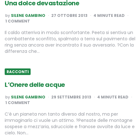
Una dolce devastazione
POSTED
by
SILENE GAMBINO
27 OTTOBRE 2013
4
MINUTE READ
BY
1 COMMENT
Il caldo atterriva in modo sconfortante. Peeta si sentiva un
combattente sconfitto, spalmato a terra sul pavimento del
ring senza ancora aver incontrato il suo avversario. ?Con la
differenza che…
RACCONTI
L’Onere delle acque
POSTED
by
SILENE GAMBINO
29 SETTEMBRE 2013
4
MINUTE READ
BY
1 COMMENT
C’è un pianeta non tanto diverso dal nostro, ma per
immaginarlo ci vuole un attimo. ?Pensate delle montagne
sospese a mezz’aria, sdrucciole e franose avvolte da luce e
cielo. Non…