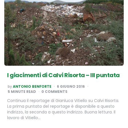
I giacimenti di Calvi Risorta – III puntata
POSTED
by
ANTONIO BENFORTE
6 GIUGNO 2016
BY
5
MINUTE READ
0 COMMENTS
Continua il reportage di Gianluca Vitiello su Calvi Risorta.
La prima puntata del reportage è disponibile a questo
indirizzo, la seconda a questo indirizzo. Buona lettura. Il
lavoro di Vitiello…