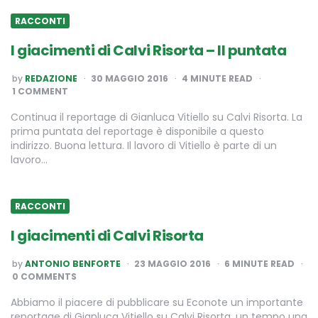
RACCONTI
I giacimenti di Calvi Risorta – II puntata
POSTED
by
REDAZIONE
30 MAGGIO 2016
4
MINUTE READ
BY
1 COMMENT
Continua il reportage di Gianluca Vitiello su Calvi Risorta. La
prima puntata del reportage è disponibile a questo
indirizzo. Buona lettura. Il lavoro di Vitiello è parte di un
lavoro…
RACCONTI
I giacimenti di Calvi Risorta
POSTED
by
ANTONIO BENFORTE
23 MAGGIO 2016
6
MINUTE READ
BY
0 COMMENTS
Abbiamo il piacere di pubblicare su Econote un importante
reportage di Gianluca Vitiello su Calvi Risorta, un tempo una