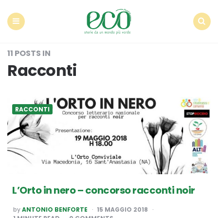
Econote
Menu
Search
11 POSTS IN
Racconti
RACCONTI
L’Orto in nero – concorso racconti noir
POSTED
by
ANTONIO BENFORTE
15 MAGGIO 2018
BY