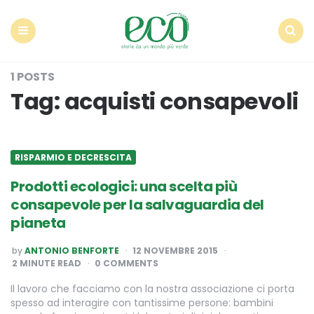
Econote
Menu
Search
1 POSTS
Tag:
acquisti consapevoli
RISPARMIO E DECRESCITA
Prodotti ecologici: una scelta più
consapevole per la salvaguardia del
pianeta
POSTED
by
ANTONIO BENFORTE
12 NOVEMBRE 2015
BY
2
MINUTE READ
0 COMMENTS
Il lavoro che facciamo con la nostra associazione ci porta
spesso ad interagire con tantissime persone: bambini