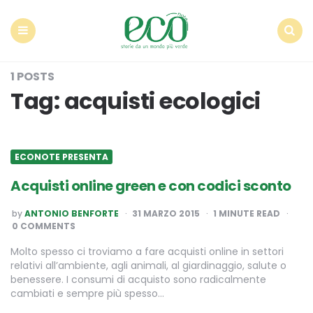
Econote
Menu
Search
1 POSTS
Tag:
acquisti ecologici
ECONOTE PRESENTA
Acquisti online green e con codici sconto
POSTED
by
ANTONIO BENFORTE
31 MARZO 2015
1
MINUTE READ
BY
0 COMMENTS
Molto spesso ci troviamo a fare acquisti online in settori
relativi all’ambiente, agli animali, al giardinaggio, salute o
benessere. I consumi di acquisto sono radicalmente
cambiati e sempre più spesso…