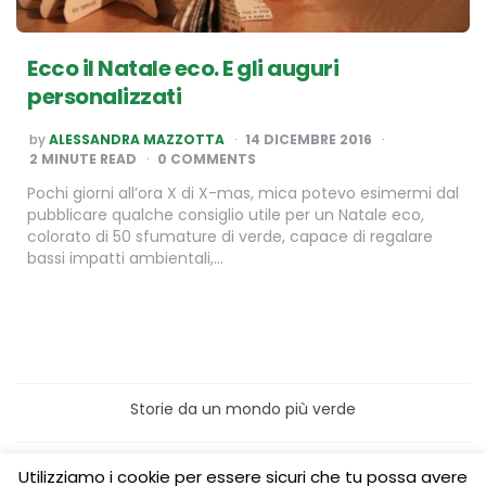
Ecco il Natale eco. E gli auguri
personalizzati
POSTED
by
ALESSANDRA MAZZOTTA
14 DICEMBRE 2016
BY
2
MINUTE READ
0 COMMENTS
Pochi giorni all’ora X di X-mas, mica potevo esimermi dal
pubblicare qualche consiglio utile per un Natale eco,
colorato di 50 sfumature di verde, capace di regalare
bassi impatti ambientali,…
Storie da un mondo più verde
Home
Turismo sostenibile
Utilizziamo i cookie per essere sicuri che tu possa avere
Laboratori/Visite per le scuole