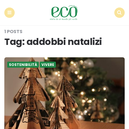
Econote
Menu
Search
1 POSTS
Tag:
addobbi natalizi
SOSTENIBILITÀ
VIVERE