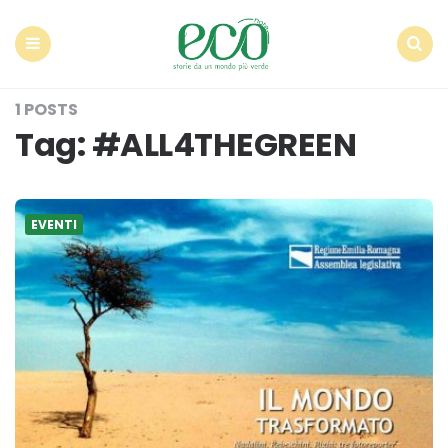
Econote
Menu
Search
1 POSTS
Tag:
#ALL4THEGREEN
EVENTI