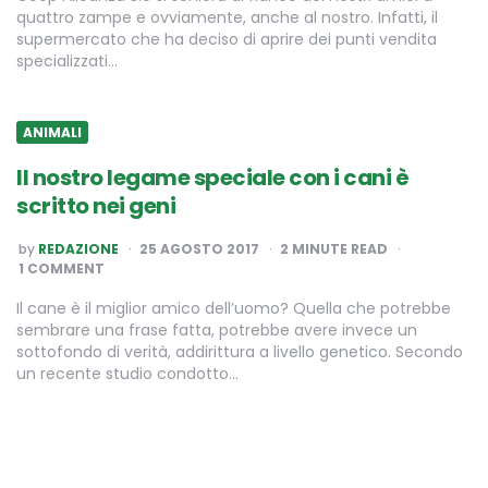
quattro zampe e ovviamente, anche al nostro. Infatti, il
supermercato che ha deciso di aprire dei punti vendita
specializzati…
ANIMALI
Il nostro legame speciale con i cani è
scritto nei geni
POSTED
by
REDAZIONE
25 AGOSTO 2017
2
MINUTE READ
BY
1 COMMENT
Il cane è il miglior amico dell’uomo? Quella che potrebbe
sembrare una frase fatta, potrebbe avere invece un
sottofondo di verità, addirittura a livello genetico. Secondo
un recente studio condotto…