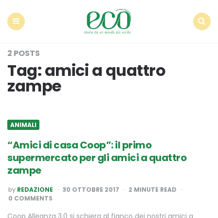
Econote
Menu
Search
2 POSTS
Tag:
amici a quattro
zampe
ANIMALI
“Amici di casa Coop”: il primo
supermercato per gli amici a quattro
zampe
POSTED
by
REDAZIONE
30 OTTOBRE 2017
2
MINUTE READ
BY
0 COMMENTS
Coop Alleanza 3.0 si schiera al fianco dei nostri amici a