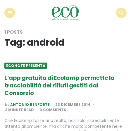
Econote
Menu
Search
1 POSTS
Tag:
android
ECONOTE PRESENTA
L’app gratuita di Ecolamp permette la
tracciabilità dei rifiuti gestiti dal
Consorzio
POSTED
by
ANTONIO BENFORTE
23 DICEMBRE 2014
BY
2
MINUTE READ
0 COMMENTS
Che Ecolamp fosse una realtà, non solo incredibilmente
attenta all’ambiente, ma anche molto competente nelle