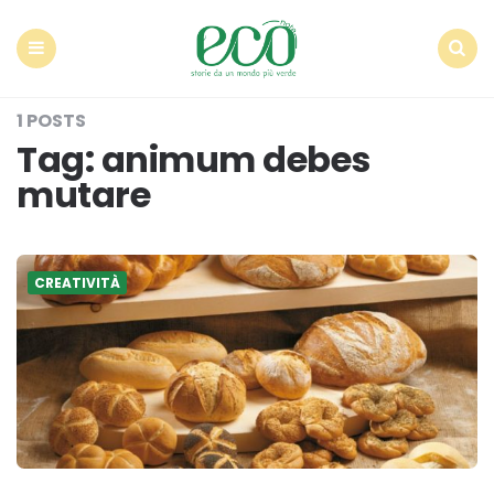
Econote
Menu
Search
1 POSTS
Tag:
animum debes
mutare
CREATIVITÀ