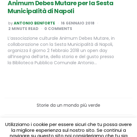
Animum Debes Mutare per la Sesta
Municipalità di Napoli
POSTED
by
ANTONIO BENFORTE
16 GENNAIO 2018
BY
2
MINUTE READ
0 COMMENTS
L’associazione culturale Animum Debes Mutare, in
collaborazione con la Sesta Municipalità di Napoli,
organizza il giorno 2 febbraio 2018 un open day
all’insegna dell’arte, della storia e del gusto presso
la Biblioteca Pubblica Comunale Antonio…
Storie da un mondo più verde
Home
Turismo sostenibile
Utilizziamo i cookie per essere sicuri che tu possa avere
Laboratori/Visite per le scuole
la migliore esperienza sul nostro sito. Se continui a
Green content per aziende
Media Partner
navigare su questo sito noi consideriamo che tu sia