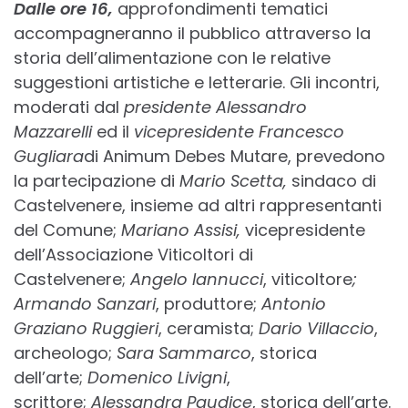
Dalle ore 16,
approfondimenti tematici
accompagneranno il pubblico attraverso la
storia dell’alimentazione con le relative
suggestioni artistiche e letterarie. Gli incontri,
moderati dal
presidente Alessandro
Mazzarelli
ed il
vicepresidente Francesco
Gugliara
di Animum Debes Mutare, prevedono
la partecipazione di
Mario Scetta,
sindaco di
Castelvenere, insieme ad altri rappresentanti
del Comune;
Mariano Assisi,
vicepresidente
dell’Associazione Viticoltori di
Castelvenere;
Angelo Iannucci
, viticoltore
;
Armando Sanzari
, produttore;
Antonio
Graziano Ruggieri
, ceramista;
Dario Villaccio
,
archeologo;
Sara Sammarco
, storica
dell’arte;
Domenico Livigni
,
scrittore;
Alessandra Paudice
, storica dell’arte.