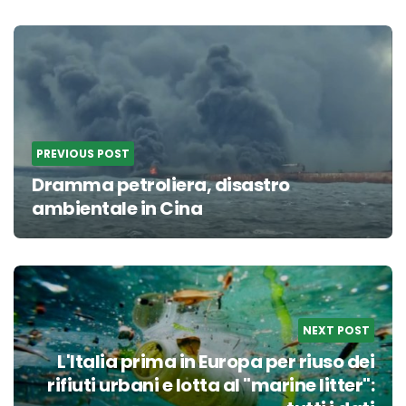
Post
navigation
PREVIOUS POST
Dramma petroliera, disastro
ambientale in Cina
NEXT POST
L'Italia prima in Europa per riuso dei
rifiuti urbani e lotta al "marine litter":