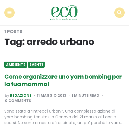
Econote
Menu
Search
1 POSTS
Tag:
arredo urbano
AMBIENTE
EVENTI
Come organizzare uno yarn bombing per
la tua mamma!
POSTED
by
REDAZIONE
11 MAGGIO 2013
1
MINUTE READ
BY
0 COMMENTS
Sono stata a “Intrecci urbani”, una complessa azione di
yarn bombing tenutasi a Genova dal 21 marzo al 1 aprile
scorsi. Ne sono rimasta affascinata, un po’ perché lo yarn…