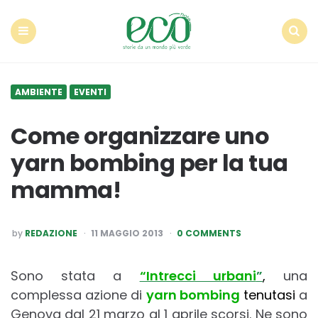
Econote
Menu
Search
AMBIENTE
EVENTI
Come organizzare uno
yarn bombing per la tua
mamma!
POSTED
by
REDAZIONE
11 MAGGIO 2013
0 COMMENTS
BY
Sono stata a
“Intrecci urbani
”
,
una
complessa azione di
yarn bombing
tenutasi
a
Genova dal 21 marzo al 1 aprile scorsi. Ne sono