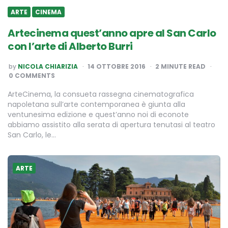
ARTE
CINEMA
Artecinema quest’anno apre al San Carlo
con l’arte di Alberto Burri
POSTED
by
NICOLA CHIARIZIA
14 OTTOBRE 2016
2
MINUTE READ
BY
0 COMMENTS
ArteCinema, la consueta rassegna cinematografica
napoletana sull’arte contemporanea è giunta alla
ventunesima edizione e quest’anno noi di econote
abbiamo assistito alla serata di apertura tenutasi al teatro
San Carlo, le…
ARTE