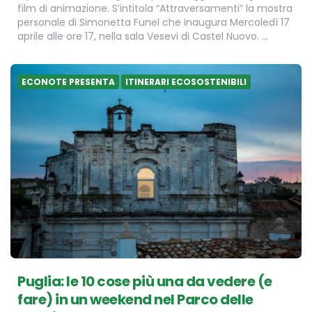
film di animazione. S’intitola “Attraversamenti” la mostra
personale di Simonetta Funel che inaugura Mercoledì 17
aprile alle ore 17, nella sala Vesevi di Castel Nuovo. …
ECONOTE PRESENTA
ITINERARI ECOSOSTENIBILI
Puglia: le 10 cose più una da vedere (e
fare) in un weekend nel Parco delle