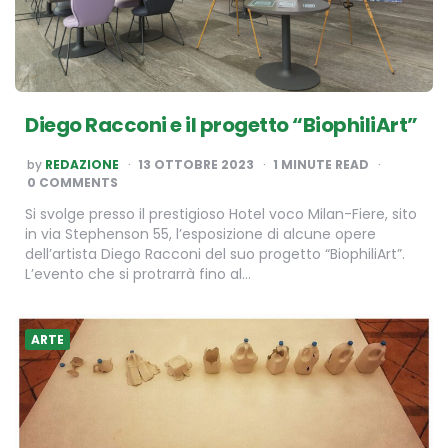
Diego Racconi e il progetto “BiophiliArt”
POSTED
by
REDAZIONE
13 OTTOBRE 2023
1
MINUTE READ
BY
0 COMMENTS
Si svolge presso il prestigioso Hotel voco Milan-Fiere, sito
in via Stephenson 55, l’esposizione di alcune opere
dell’artista Diego Racconi del suo progetto “BiophiliArt”.
L’evento che si protrarrà fino al…
ARTE