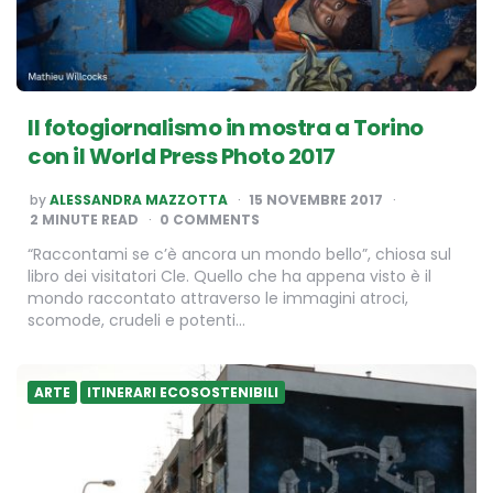
Il fotogiornalismo in mostra a Torino
con il World Press Photo 2017
POSTED
by
ALESSANDRA MAZZOTTA
15 NOVEMBRE 2017
BY
2
MINUTE READ
0 COMMENTS
“Raccontami se c’è ancora un mondo bello”, chiosa sul
libro dei visitatori Cle. Quello che ha appena visto è il
mondo raccontato attraverso le immagini atroci,
scomode, crudeli e potenti…
ARTE
ITINERARI ECOSOSTENIBILI