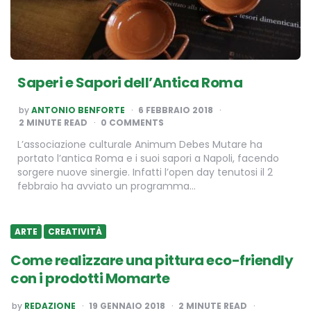
Saperi e Sapori dell’Antica Roma
POSTED
by
ANTONIO BENFORTE
6 FEBBRAIO 2018
BY
2
MINUTE READ
0 COMMENTS
L’associazione culturale Animum Debes Mutare ha
portato l’antica Roma e i suoi sapori a Napoli, facendo
sorgere nuove sinergie. Infatti l’open day tenutosi il 2
febbraio ha avviato un programma…
ARTE
CREATIVITÀ
Come realizzare una pittura eco-friendly
con i prodotti Momarte
POSTED
by
REDAZIONE
19 GENNAIO 2018
2
MINUTE READ