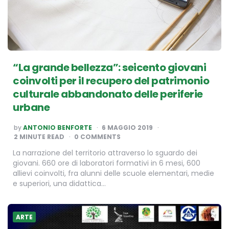
“La grande bellezza”: seicento giovani
coinvolti per il recupero del patrimonio
culturale abbandonato delle periferie
urbane
POSTED
by
ANTONIO BENFORTE
6 MAGGIO 2019
BY
2
MINUTE READ
0 COMMENTS
La narrazione del territorio attraverso lo sguardo dei
giovani. 660 ore di laboratori formativi in 6 mesi, 600
allievi coinvolti, fra alunni delle scuole elementari, medie
e superiori, una didattica…
ARTE