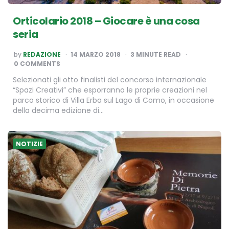
Orticolario 2018 – Giocare è una cosa
seria
POSTED
by
REDAZIONE
14 MARZO 2018
3
MINUTE READ
BY
0 COMMENTS
Selezionati gli otto finalisti del concorso internazionale
“Spazi Creativi” che esporranno le proprie creazioni nel
parco storico di Villa Erba sul Lago di Como, in occasione
della decima edizione di…
NOTIZIE