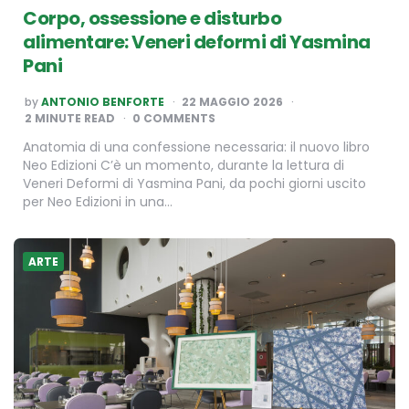
Corpo, ossessione e disturbo
alimentare: Veneri deformi di Yasmina
Pani
POSTED
by
ANTONIO BENFORTE
22 MAGGIO 2026
BY
2
MINUTE READ
0 COMMENTS
Anatomia di una confessione necessaria: il nuovo libro
Neo Edizioni C’è un momento, durante la lettura di
Veneri Deformi di Yasmina Pani, da pochi giorni uscito
per Neo Edizioni in una…
ARTE