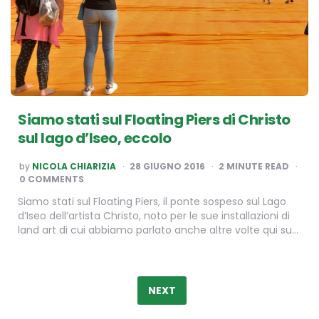
Siamo stati sul Floating Piers di Christo
sul lago d’Iseo, eccolo
POSTED
by
NICOLA CHIARIZIA
28 GIUGNO 2016
2
MINUTE READ
BY
0 COMMENTS
Siamo stati sul Floating Piers, il ponte sospeso sul Lago
d’Iseo dell’artista Christo, noto per le sue installazioni di
land art di cui abbiamo parlato anche altre volte qui su…
Paginazione
degli
NEXT
articoli