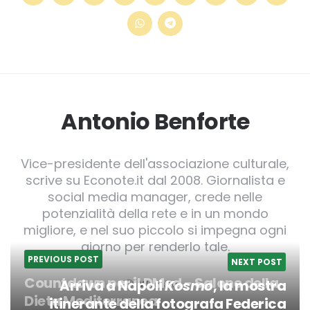
Antonio Benforte
Vice-presidente dell'associazione culturale,
scrive su Econote.it dal 2008. Giornalista e
social media manager, crede nelle
potenzialità della rete e in un mondo
migliore, e nel suo piccolo si impegna ogni
giorno per renderlo tale.
PREVIOUS POST
NEXT POST
Countdown per il DMed - Salone della
Arriva a Napoli
Kosmo
, la mostra
Website
Dieta Mediterranea
itinerante della fotografa Federica