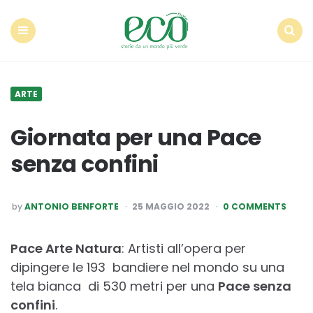
Econote
Menu
Search
ARTE
Giornata per una Pace
senza confini
POSTED
by
ANTONIO BENFORTE
25 MAGGIO 2022
0 COMMENTS
BY
Pace Arte Natura
: Artisti all’opera per
dipingere le 193 bandiere nel mondo su una
tela bianca di 530 metri per una
Pace senza
confini
.