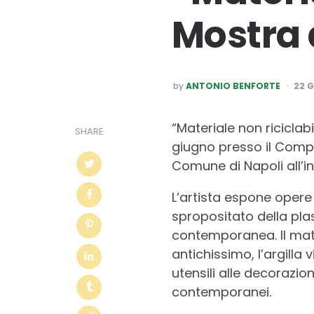
Mostra 
POSTED
by
ANTONIO BENFORTE
22 
BY
“Materiale non riciclab
SHARE
giugno presso il Comp
Comune di Napoli all’in
L’artista espone opere 
spropositato della plas
contemporanea. Il mate
antichissimo, l’argilla 
utensili alle decorazi
contemporanei.