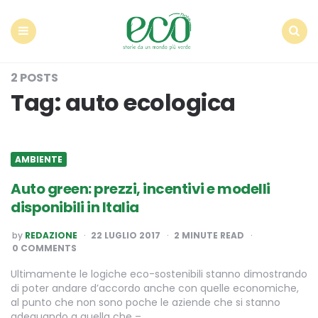
Econote
Menu
Search
2 POSTS
Tag:
auto ecologica
AMBIENTE
Auto green: prezzi, incentivi e modelli
disponibili in Italia
POSTED
by
REDAZIONE
22 LUGLIO 2017
2
MINUTE READ
BY
0 COMMENTS
Ultimamente le logiche eco-sostenibili stanno dimostrando
di poter andare d’accordo anche con quelle economiche,
al punto che non sono poche le aziende che si stanno
adeguando a quella che –…