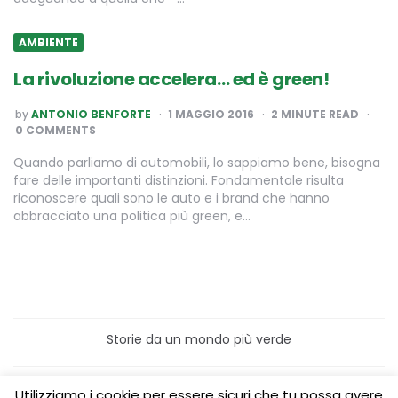
AMBIENTE
La rivoluzione accelera… ed è green!
POSTED
by
ANTONIO BENFORTE
1 MAGGIO 2016
2
MINUTE READ
BY
0 COMMENTS
Quando parliamo di automobili, lo sappiamo bene, bisogna
fare delle importanti distinzioni. Fondamentale risulta
riconoscere quali sono le auto e i brand che hanno
abbracciato una politica più green, e…
Storie da un mondo più verde
Home
Turismo sostenibile
Utilizziamo i cookie per essere sicuri che tu possa avere