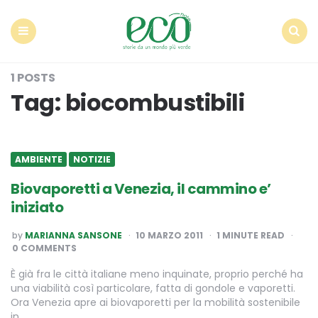
Econote
Menu
Search
1 POSTS
Tag:
biocombustibili
AMBIENTE
NOTIZIE
Biovaporetti a Venezia, il cammino e’
iniziato
POSTED
by
MARIANNA SANSONE
10 MARZO 2011
1
MINUTE READ
BY
0 COMMENTS
È già fra le città italiane meno inquinate, proprio perché ha
una viabilità così particolare, fatta di gondole e vaporetti.
Ora Venezia apre ai biovaporetti per la mobilità sostenibile
in…