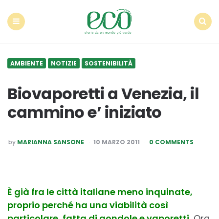
Econote
Menu
Search
AMBIENTE
NOTIZIE
SOSTENIBILITÀ
Biovaporetti a Venezia, il
cammino e’ iniziato
POSTED
by
MARIANNA SANSONE
10 MARZO 2011
0 COMMENTS
BY
È già fra le città italiane meno inquinate,
proprio perché ha una viabilità così
particolare, fatta di gondole e vaporetti.
Ora