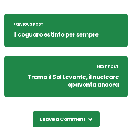
Post
navigation
PREVIOUS POST
Il coguaro estinto per sempre
NEXT POST
Trema il Sol Levante, il nucleare
spaventa ancora
Leave a Comment