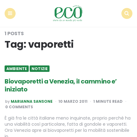
Econote
Menu
Search
1 POSTS
Tag:
vaporetti
AMBIENTE
NOTIZIE
Biovaporetti a Venezia, il cammino e’
iniziato
POSTED
by
MARIANNA SANSONE
10 MARZO 2011
1
MINUTE READ
BY
0 COMMENTS
È già fra le città italiane meno inquinate, proprio perché ha
una viabilità così particolare, fatta di gondole e vaporetti.
Ora Venezia apre ai biovaporetti per la mobilità sostenibile
in…