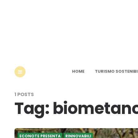
Ec
HOME
TURISMO SOSTENIBI
MENU
1 POSTS
Tag:
biometan
ECONOTE PRESENTA
RINNOVABILI