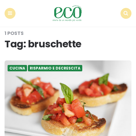
Econote
Menu
Search
1 POSTS
Tag:
bruschette
CUCINA
RISPARMIO E DECRESCITA