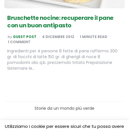
Bruschette nocine: recuperare il pane
con un buon antipasto
POSTED
by
GUEST POST
4 DICEMBRE 2012
1
MINUTE READ
BY
1 COMMENT
Ingredienti per 4 persone 8 fette di pane raffermo 300
gr. di fiocchi di latte 150 gr. di gherigli di noce 8
pomodorini olio q.b. prezzemolo tritato Preparazione
Sistemare le…
Storie da un mondo più verde
Home
Turismo sostenibile
Utilizziamo i cookie per essere sicuri che tu possa avere
Laboratori/Visite per le scuole