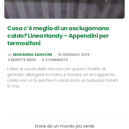
Cosa c’è meglio di un asciugamano
caldo? Linea Handy – Appendini per
termosifoni
POSTED
by
MARIANNA SANSONE
15 GENNAIO 2019
BY
2
MINUTE READ
0 COMMENTS
L’idea di uscire dalla doccia con questo freddo di
gennaio, allungare la mano e trovare un accappatoio
caldo non vi fa sentire in vacanza in un lussuoso hotel?
Sì ma…
Storie da un mondo più verde