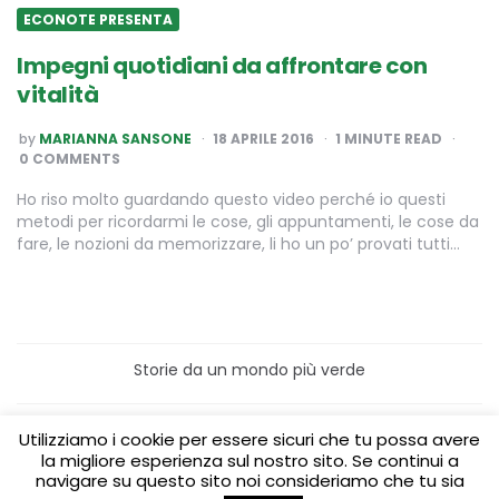
ECONOTE PRESENTA
Impegni quotidiani da affrontare con
vitalità
POSTED
by
MARIANNA SANSONE
18 APRILE 2016
1
MINUTE READ
BY
0 COMMENTS
Ho riso molto guardando questo video perché io questi
metodi per ricordarmi le cose, gli appuntamenti, le cose da
fare, le nozioni da memorizzare, li ho un po’ provati tutti…
Storie da un mondo più verde
Home
Turismo sostenibile
Utilizziamo i cookie per essere sicuri che tu possa avere
Laboratori/Visite per le scuole
la migliore esperienza sul nostro sito. Se continui a
Green content per aziende
Media Partner
navigare su questo sito noi consideriamo che tu sia