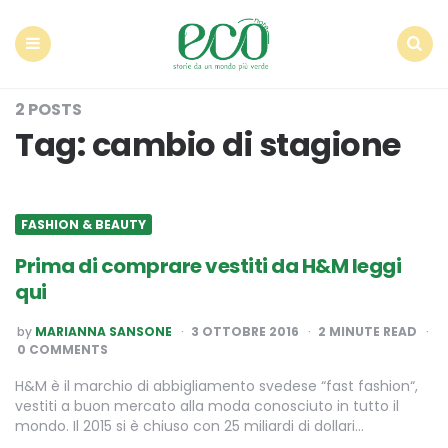
Econote
Menu
Search
2 POSTS
Tag:
cambio di stagione
FASHION & BEAUTY
Prima di comprare vestiti da H&M leggi
qui
POSTED
by
MARIANNA SANSONE
3 OTTOBRE 2016
2
MINUTE READ
BY
0 COMMENTS
H&M è il marchio di abbigliamento svedese “fast fashion“,
vestiti a buon mercato alla moda conosciuto in tutto il
mondo. Il 2015 si è chiuso con 25 miliardi di dollari…