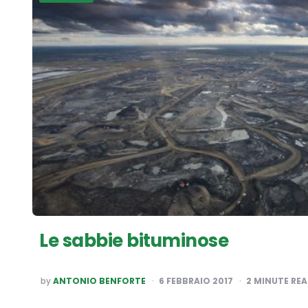
Le sabbie bituminose
POSTED
by
ANTONIO BENFORTE
6 FEBBRAIO 2017
2
MINUTE RE
BY