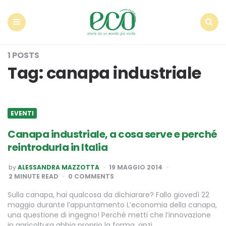
Econote
Menu
Search
1 POSTS
Tag:
canapa industriale
EVENTI
Canapa industriale, a cosa serve e perché
reintrodurla in Italia
POSTED
by
ALESSANDRA MAZZOTTA
19 MAGGIO 2014
BY
2
MINUTE READ
0 COMMENTS
Sulla canapa, hai qualcosa da dichiarare? Fallo giovedì 22
maggio durante l’appuntamento L’economia della canapa,
una questione di ingegno! Perché metti che l’innovazione
in agricoltura abbia proprio la forma, anzi…