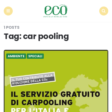
Econote
Menu
Search
1 POSTS
Tag:
car pooling
AMBIENTE
SPECIALI