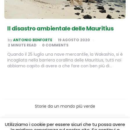
Il disastro ambientale delle Mauritius
POSTED
by
ANTONIO BENFORTE
19 AGOSTO 2020
BY
2
MINUTE READ
0 COMMENTS
Quando il 25 luglio una nave mercantile, la Wakashio, si è
incagliata nella barriera corallina delle Mauritius, tutti noi
abbiamo capito di avere a che fare con ben più di…
Storie da un mondo più verde
Home
Turismo sostenibile
Utilizziamo i cookie per essere sicuri che tu possa avere
Laboratori/Visite per le scuole
la migliore esperienza sul nostro sito. Se continui a