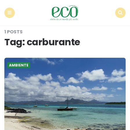
Econote
Menu
Search
1 POSTS
Tag:
carburante
AMBIENTE