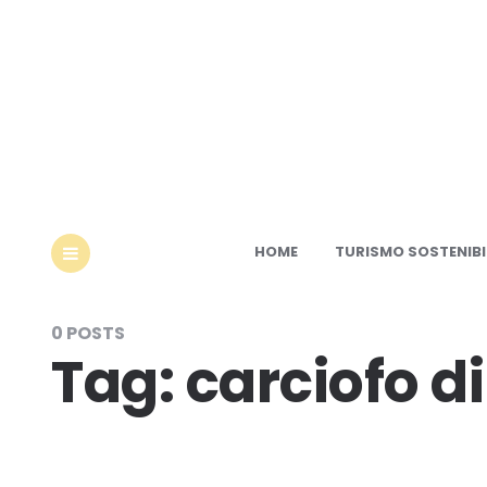
Ec
HOME
TURISMO SOSTENIBI
MENU
0 POSTS
Tag:
carciofo 