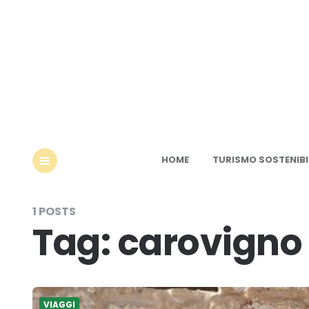
Ec
HOME
TURISMO SOSTENIBI
MENU
1 POSTS
Tag:
carovigno
VIAGGI