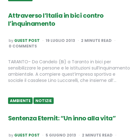
Attraverso l’Italia in bici contro
l’inquinamento
POSTED
by
GUEST POST
19 LUGLIO 2013
2
MINUTE READ
BY
0 COMMENTS
TARANTO- Da Candelo (Bi) a Taranto in bici per
sensibilizzare le persone e le istituzioni sull’inquinamento
ambientale. A compiere quest’impresa sportiva e
sociale il casalese Lino Luccarelli, che insieme all’…
AMBIENTE
NOTIZIE
Sentenza Eternit: “Un inno alla vita”
POSTED
by
GUEST POST
5 GIUGNO 2013
2
MINUTE READ
BY