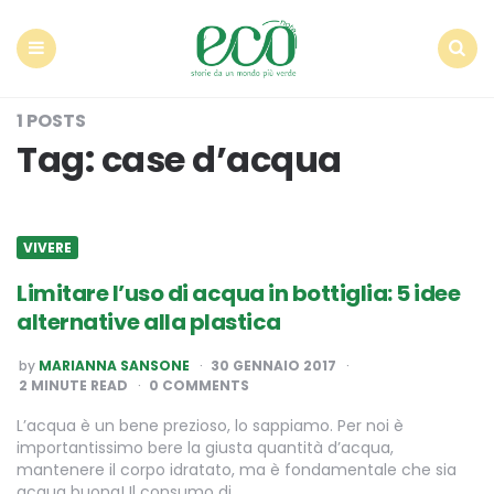
Econote
Menu
Search
1 POSTS
Tag:
case d’acqua
VIVERE
Limitare l’uso di acqua in bottiglia: 5 idee
alternative alla plastica
POSTED
by
MARIANNA SANSONE
30 GENNAIO 2017
BY
2
MINUTE READ
0 COMMENTS
L’acqua è un bene prezioso, lo sappiamo. Per noi è
importantissimo bere la giusta quantità d’acqua,
mantenere il corpo idratato, ma è fondamentale che sia
acqua buona! Il consumo di…