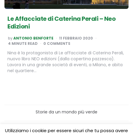
Le Affacciate di Caterina Perali – Neo
Edizioni
POSTED
by
ANTONIO BENFORTE
11 FEBBRAIO 2020
BY
4
MINUTE READ
0 COMMENTS
Nina è la protagonista di Le affacciate di Caterina Perali,
nuovo libro NEO edizioni (dalla copertina pazzesca).
Lavora in una grande società di eventi, a Milano, e abita
nel quartiere…
Storie da un mondo più verde
Home
Turismo sostenibile
Utilizziamo i cookie per essere sicuri che tu possa avere
Laboratori/Visite per le scuole