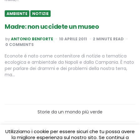
AMBIENTE
NOTIZIE
Madre: non uccidete un museo
POSTED
by
ANTONIO BENFORTE
10 APRILE 2011
2
MINUTE READ
BY
0 COMMENTS
Econote è nato come contenitore di notizie a tematica
ecologica e ambientale da Napoli e dalla Campania. È nato
per parlare dei drammi e dei problemi della nostra terra,
ma…
Storie da un mondo più verde
Home
Turismo sostenibile
Utilizziamo i cookie per essere sicuri che tu possa avere
Laboratori/Visite per le scuole
la migliore esperienza sul nostro sito. Se continui a
Green content per aziende
Media Partner