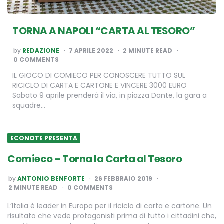
TORNA A NAPOLI “CARTA AL TESORO”
POSTED
by
REDAZIONE
7 APRILE 2022
2
MINUTE READ
BY
0 COMMENTS
IL GIOCO DI COMIECO PER CONOSCERE TUTTO SUL
RICICLO DI CARTA E CARTONE E VINCERE 3000 EURO
Sabato 9 aprile prenderà il via, in piazza Dante, la gara a
squadre…
ECONOTE PRESENTA
Comieco – Torna la Carta al Tesoro
POSTED
by
ANTONIO BENFORTE
26 FEBBRAIO 2019
BY
2
MINUTE READ
0 COMMENTS
L’Italia è leader in Europa per il riciclo di carta e cartone. Un
risultato che vede protagonisti prima di tutto i cittadini che,