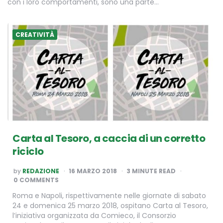
con i loro comportamenti, sono una parte…
CREATIVITÀ
Carta al Tesoro, a caccia di un corretto
riciclo
POSTED
by
REDAZIONE
16 MARZO 2018
3
MINUTE READ
BY
0 COMMENTS
Roma e Napoli, rispettivamente nelle giornate di sabato
24 e domenica 25 marzo 2018, ospitano Carta al Tesoro,
l’iniziativa organizzata da Comieco, il Consorzio