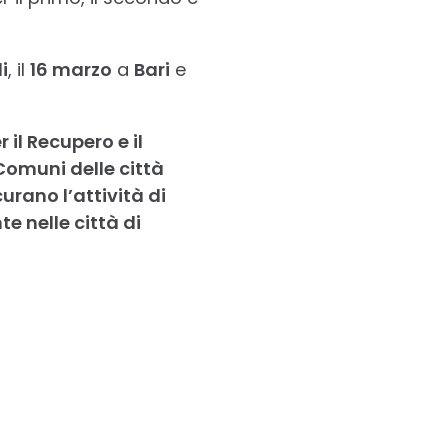
i
, il
16 marzo
a
Bari
e
 il Recupero e il
 Comuni delle città
urano l’attività di
e nelle città di