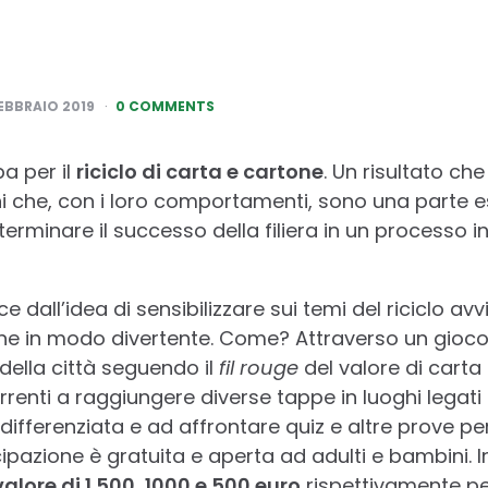
EBBRAIO 2019
0 COMMENTS
pa per il
riciclo di carta e cartone
. Un risultato ch
dini che, con i loro comportamenti, sono una parte 
terminare il successo della filiera in un processo indu
e dall’idea di sensibilizzare sui temi del riciclo av
ne in modo divertente. Come? Attraverso un gioco
della città seguendo il
fil rouge
del valore di carta 
renti a raggiungere diverse tappe in luoghi legati 
 differenziata e ad affrontare quiz e altre prove pe
ipazione è gratuita e aperta ad adulti e bambini. I
alore di 1.500, 1000 e 500 euro
rispettivamente per