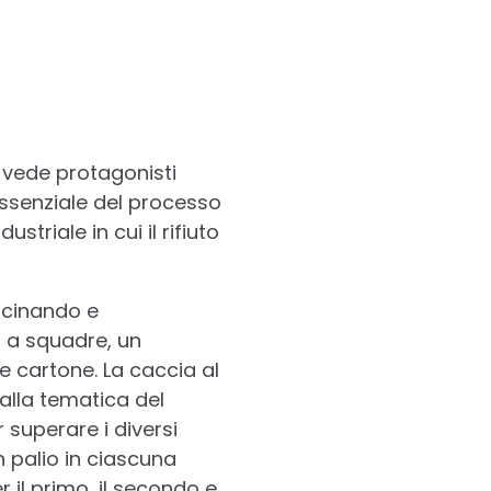
e vede protagonisti
essenziale del processo
striale in cui il rifiuto
vicinando e
 a squadre, un
e cartone. La caccia al
alla tematica del
r superare i diversi
n palio in ciascuna
 il primo, il secondo e