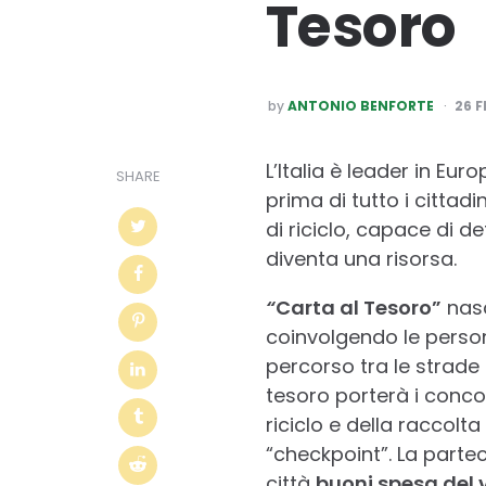
Tesoro
POSTED
by
ANTONIO BENFORTE
26 F
BY
L’Italia è leader in Euro
SHARE
prima di tutto i citta
di riciclo, capace di de
diventa una risorsa.
“
Carta al Tesoro”
nasc
coinvolgendo le perso
percorso tra le strade 
tesoro porterà i concor
riciclo e della raccolta
“checkpoint”. La partec
città
buoni spesa del v