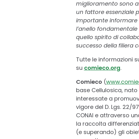
miglioramento sono an
un fattore essenziale pe
importante informare n
l’anello fondamentale 
quello spirito di coll
successo della filiera c
Tutte le informazioni s
su
comieco.org
.
Comieco
(
www.comie
base Cellulosica, nato 
interessate a promuover
vigore del D. Lgs. 22/9
CONAI e attraverso una 
la raccolta differenziat
(e superando) gli obietti