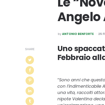
Le “Nov
Angelo
POSTED
by
ANTONIO BENFORTE
25 F
BY
Uno spaccato
SHARE
Febbraio all
“
Sono anni che questo s
con l’indimenticabile A
una vita, raccolti att
nipote Valentina decl