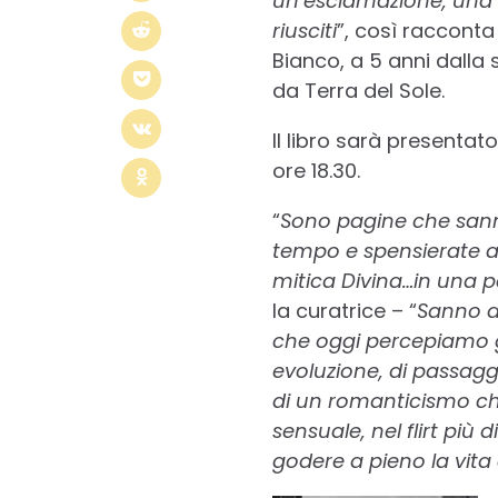
un’esclamazione, una r
riusciti
”, così racconta
Bianco, a 5 anni dall
da Terra del Sole.
Il libro sarà presentat
ore 18.30.
“
Sono pagine che sanno
tempo e spensierate ami
mitica Divina…in una pa
la curatrice – “
Sanno d
che oggi percepiamo g
evoluzione, di passagg
di un romanticismo ch
sensuale, nel flirt più
godere a pieno la vita 