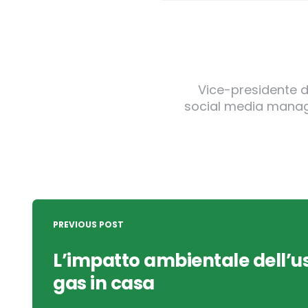
Vice-presidente de
social media manager
Post
navigation
PREVIOUS POST
L’impatto ambientale dell’us
gas in casa