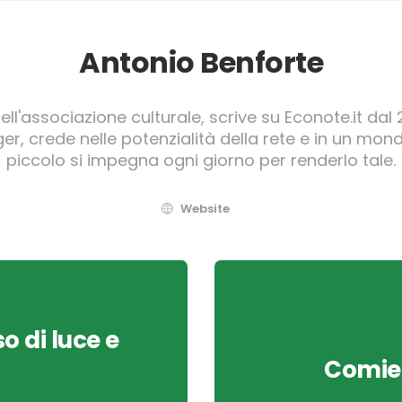
Antonio Benforte
ll'associazione culturale, scrive su Econote.it dal 
, crede nelle potenzialità della rete e in un mond
piccolo si impegna ogni giorno per renderlo tale.
Website
o di luce e
Comiec