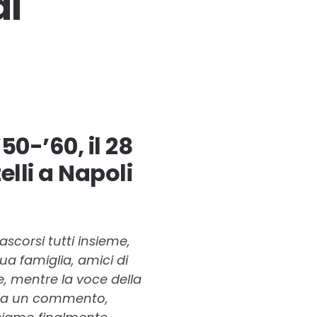
di
0-’60, il 28
lli a Napoli
scorsi tutti insieme,
ua famiglia, amici di
e, mentre la voce della
 da un commento,