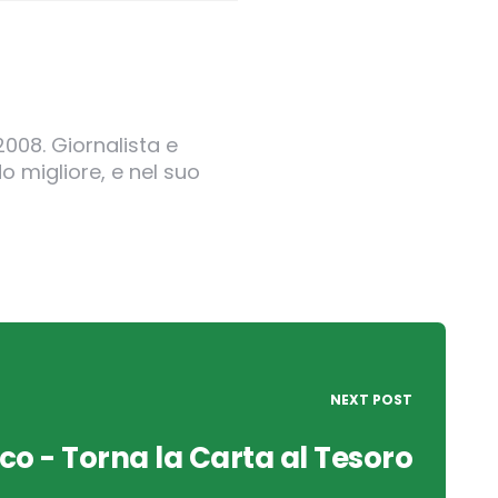
2008. Giornalista e
o migliore, e nel suo
NEXT POST
o - Torna la Carta al Tesoro