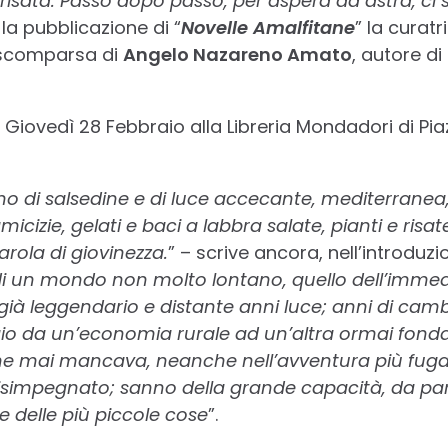
isata.
Passo dopo passo, per aspera ad astra, ci
 la pubblicazione di “
Novelle Amalfitane
” la curatr
a scomparsa di
Angelo Nazareno Amato
, autore d
o Giovedì 28 Febbraio alla Libreria Mondadori di Piaz
 di salsedine e di luce accecante, mediterranea,
cizie, gelati e baci a labbra salate, pianti e risate
rola di giovinezza.
” – scrive ancora, nell’introduz
i un mondo non molto lontano, quello dell’imme
ià leggendario e distante anni luce; anni di cam
io da un’economia rurale ad un’altra ormai fonda
e mai mancava, neanche nell’avventura più fugace
 disimpegnato; sanno della grande capacità, da part
e delle più piccole cose
”.