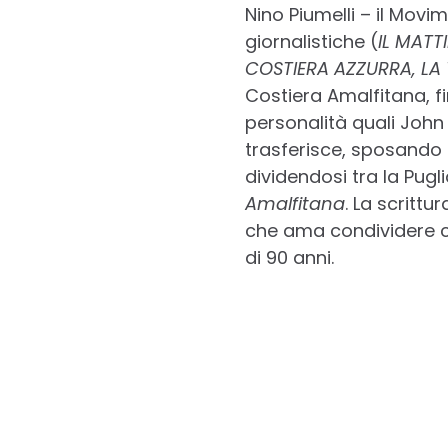
Nino Piumelli – il Movi
giornalistiche (
IL MATT
COSTIERA AZZURRA, LA
Costiera Amalfitana, fi
personalità quali John
trasferisce, sposando 
dividendosi tra la Pugl
Amalfitana
. La scrittu
che ama condividere con
di 90 anni.