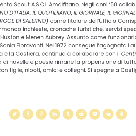
mento Scout A.S.C.I. Amalfitano. Negli anni ‘50 colla
INO D’ITALIA
,
IL QUOTIDIANO
,
IL GIORNALE, IL GIORNA
 VOCE DI SALERNO
) come titolare dell’Ufficio Corr
rmando inchieste, cronache turistiche, servizi speci
 Huston e Menen Aubrey. Assunto come funzionario d
Sonia Fioravanti. Nel 1972 consegue l’agognata Laur
ia e la Costiera, continua a collaborare con il
Centr
ra di novelle e poesie rimane la propensione di tutta
 figlie, nipoti, amici e colleghi. Si spegne a Castig