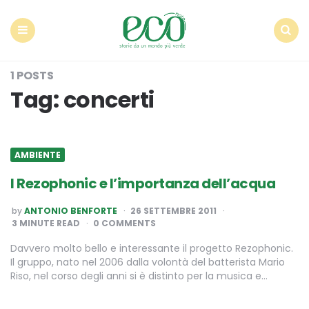
Econote
Menu
Search
1 POSTS
Tag:
concerti
AMBIENTE
I Rezophonic e l’importanza dell’acqua
POSTED
by
ANTONIO BENFORTE
26 SETTEMBRE 2011
BY
3
MINUTE READ
0 COMMENTS
Davvero molto bello e interessante il progetto Rezophonic.
Il gruppo, nato nel 2006 dalla volontà del batterista Mario
Riso, nel corso degli anni si è distinto per la musica e…