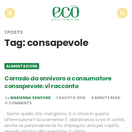
Econote
Menu
Search
1 POSTS
Tag:
consapevole
ALIMENTAZIONE
Corrado da onnivoro a consumatore
consapevole: vi racconto
POSTED
by
MARIANNA SANSONE
1 AGOSTO 2016
4
MINUTE READ
BY
0 COMMENTS
Siamo quello che mangiamo, ti ci ritrovi in questa
affermazione? Sicuramente! E’ abbastanza ovvio in verità,
anche se personalmente ho impiegato anni per capirlo,
girando attorno alla questione. E’ chiaro…