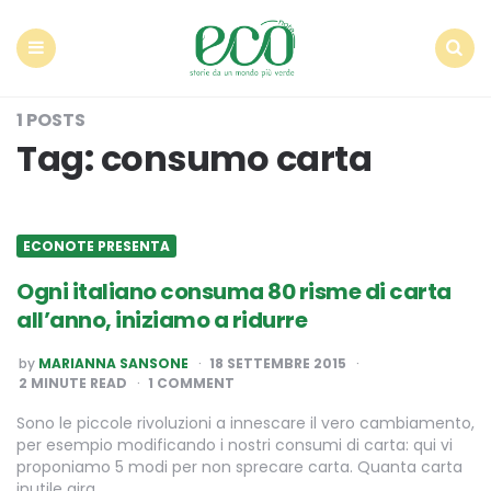
Econote
Menu
Search
1 POSTS
Tag:
consumo carta
ECONOTE PRESENTA
Ogni italiano consuma 80 risme di carta
all’anno, iniziamo a ridurre
POSTED
by
MARIANNA SANSONE
18 SETTEMBRE 2015
BY
2
MINUTE READ
1 COMMENT
Sono le piccole rivoluzioni a innescare il vero cambiamento,
per esempio modificando i nostri consumi di carta: qui vi
proponiamo 5 modi per non sprecare carta. Quanta carta
inutile gira…