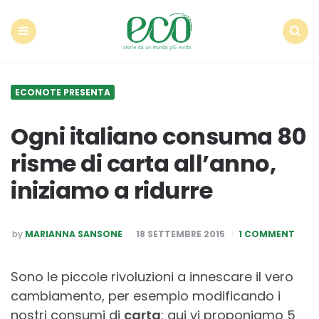
Econote
Menu
Search
ECONOTE PRESENTA
Ogni italiano consuma 80
risme di carta all’anno,
iniziamo a ridurre
POSTED
by
MARIANNA SANSONE
18 SETTEMBRE 2015
1 COMMENT
BY
Sono le piccole rivoluzioni a innescare il vero
cambiamento, per esempio modificando i
nostri consumi di
carta
: qui vi proponiamo 5