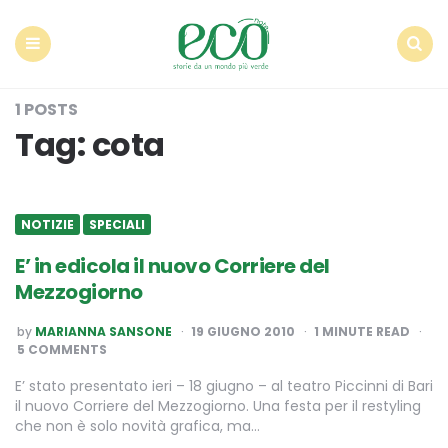
Econote
Menu
Search
1 POSTS
Tag:
cota
NOTIZIE
SPECIALI
E’ in edicola il nuovo Corriere del
Mezzogiorno
POSTED
by
MARIANNA SANSONE
19 GIUGNO 2010
1
MINUTE READ
BY
5 COMMENTS
E’ stato presentato ieri – 18 giugno – al teatro Piccinni di Bari
il nuovo Corriere del Mezzogiorno. Una festa per il restyling
che non è solo novità grafica, ma…