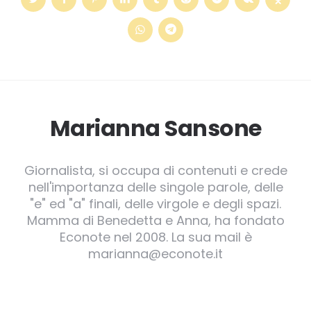
il-
nuovo-
corriere–
1703226976390.shtml
Marianna Sansone
Giornalista, si occupa di contenuti e crede
nell'importanza delle singole parole, delle
"e" ed "a" finali, delle virgole e degli spazi.
Mamma di Benedetta e Anna, ha fondato
Econote nel 2008. La sua mail è
marianna@econote.it