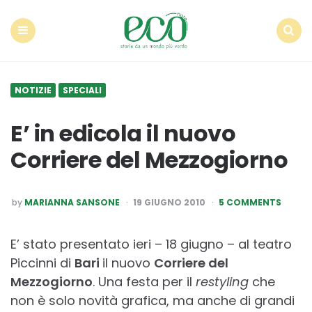
Econote
Menu
Search
NOTIZIE
SPECIALI
E’ in edicola il nuovo
Corriere del Mezzogiorno
POSTED
by
MARIANNA SANSONE
19 GIUGNO 2010
5 COMMENTS
BY
E’ stato presentato ieri – 18 giugno – al teatro
Piccinni di
Bari
il nuovo
Corriere del
Mezzogiorno
. Una festa per il
restyling
che
non è solo novità grafica, ma anche di grandi