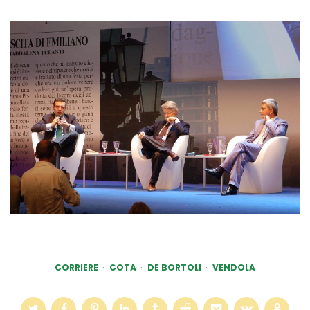
http://corrieredelmezzogiorno.corriere.it/bari/n
giugno-
CORRIERE
COTA
DE BORTOLI
VENDOLA
2010/gran-
festa-