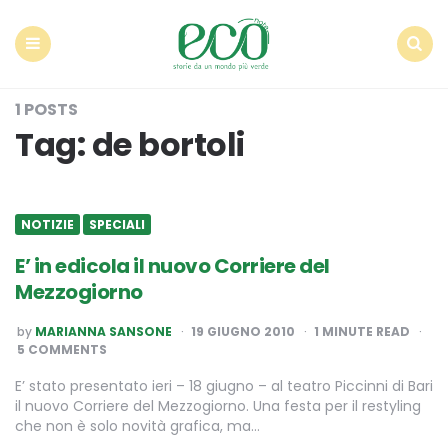
Econote
Menu
Search
1 POSTS
Tag:
de bortoli
NOTIZIE
SPECIALI
E’ in edicola il nuovo Corriere del
Mezzogiorno
POSTED
by
MARIANNA SANSONE
19 GIUGNO 2010
1
MINUTE READ
BY
5 COMMENTS
E’ stato presentato ieri – 18 giugno – al teatro Piccinni di Bari
il nuovo Corriere del Mezzogiorno. Una festa per il restyling
che non è solo novità grafica, ma…