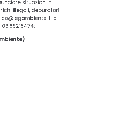
nunciare situazioni a
chi illegali, depuratori
ifico@legambiente.it, o
 06.86218474:
gambiente)