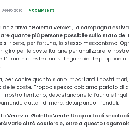
GIUGNO 2010
4 COMMENTS
l’iniziativa
“Goletta Verde”, la campagna estiva
zare quante più persone possibile sullo stato del
e si ripete, per fortuna, lo stesso meccanismo. Ogn
 giro per le coste italiane per analizzare le nostr
ge. Durante queste analisi, Legambiente propone a 
.
a, per capire quanto siano importanti i nostri mar
to delle coste. Troppo spesso abbiamo parlato di 
l nostro territorio, devastandone la fauna e inqu
sumando datteri di mare, deturpando i fondali.
, da Venezia, Goletta Verde. Un quarto di secolo di
erà varie città costiere e, oltre a questo Legamb