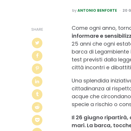
POSTED
by
ANTONIO BENFORTE
20 
BY
Come ogni anno, torna 
SHARE
informare e sensibiliz
25 anni che ogni estat
barca di Legambiente in
test previsti dalla leg
città incontri e dibattiti
Una splendida iniziativ
cittadinanza al rispet
acque che circondano i
specie a rischio o con
Il 26 giugno ripartirà
mari. La barca, tocch