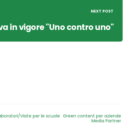
NEXT POST
va in vigore "Uno contro uno"
aboratori/Visite per le scuole
Green content per aziende
Media Partner