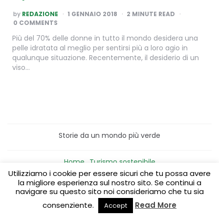
POSTED
by
REDAZIONE
1 GENNAIO 2018
2
MINUTE READ
BY
0 COMMENTS
Più del 70% delle donne in tutto il mondo desidera una
pelle idratata al meglio per sentirsi più a loro agio in
qualunque situazione. Recentemente, il desiderio di un
viso…
Storie da un mondo più verde
Home
Turismo sostenibile
Laboratori/Visite per le scuole
Utilizziamo i cookie per essere sicuri che tu possa avere
Green content per aziende
Media Partner
la migliore esperienza sul nostro sito. Se continui a
navigare su questo sito noi consideriamo che tu sia
consenziente.
Read More
Accept