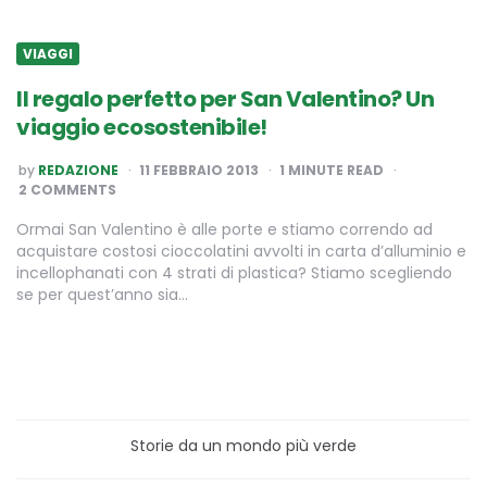
VIAGGI
Il regalo perfetto per San Valentino? Un
viaggio ecosostenibile!
POSTED
by
REDAZIONE
11 FEBBRAIO 2013
1
MINUTE READ
BY
2 COMMENTS
Ormai San Valentino è alle porte e stiamo correndo ad
acquistare costosi cioccolatini avvolti in carta d’alluminio e
incellophanati con 4 strati di plastica? Stiamo scegliendo
se per quest’anno sia…
Storie da un mondo più verde