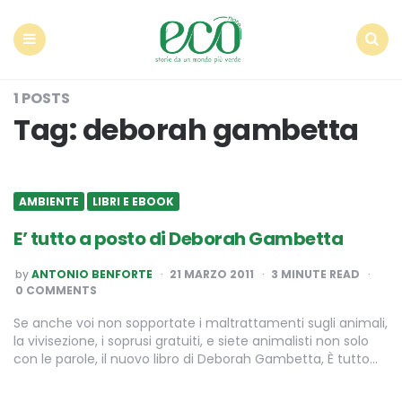
Econote
Menu
Search
1 POSTS
Tag:
deborah gambetta
AMBIENTE
LIBRI E EBOOK
E’ tutto a posto di Deborah Gambetta
POSTED
by
ANTONIO BENFORTE
21 MARZO 2011
3
MINUTE READ
BY
0 COMMENTS
Se anche voi non sopportate i maltrattamenti sugli animali,
la vivisezione, i soprusi gratuiti, e siete animalisti non solo
con le parole, il nuovo libro di Deborah Gambetta, È tutto…