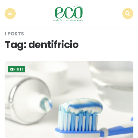
Econote
Menu
Search
1 POSTS
Tag:
dentifricio
RIFIUTI