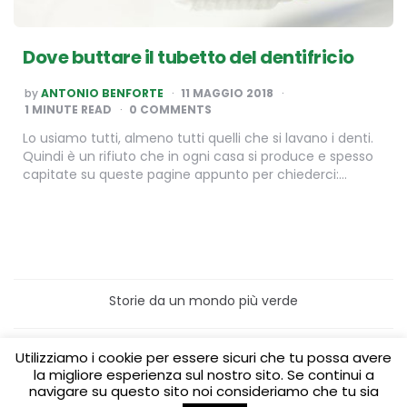
Dove buttare il tubetto del dentifricio
POSTED
by
ANTONIO BENFORTE
11 MAGGIO 2018
BY
1
MINUTE READ
0 COMMENTS
Lo usiamo tutti, almeno tutti quelli che si lavano i denti.
Quindi è un rifiuto che in ogni casa si produce e spesso
capitate su queste pagine appunto per chiederci:…
Storie da un mondo più verde
Home
Turismo sostenibile
Utilizziamo i cookie per essere sicuri che tu possa avere
Laboratori/Visite per le scuole
la migliore esperienza sul nostro sito. Se continui a
Green content per aziende
Media Partner
navigare su questo sito noi consideriamo che tu sia